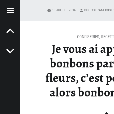
Menu
13 JUILLET 2016
CHOCOFRAMBOISE
Post navigation
OCOFRAMBOISES
UE LES FLEURS, C’EST PÉRISSABLE… ALORS BONBONS AU MIEL – CHOCOFRAMBOISES
CONFISERIES
,
RECETT
Je vous ai a
bonbons parc
fleurs, c’est 
alors bonbon