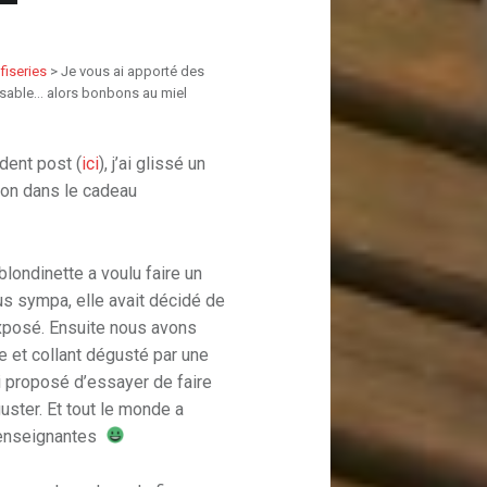
fiseries
>
Je vous ai apporté des
issable… alors bonbons au miel
ent post (
ici
), j’ai glissé un
son dans le cadeau
blondinette a voulu faire un
us sympa, elle avait décidé de
exposé. Ensuite nous avons
de et collant dégusté par une
i proposé d’essayer de faire
uster. Et tout le monde a
s enseignantes