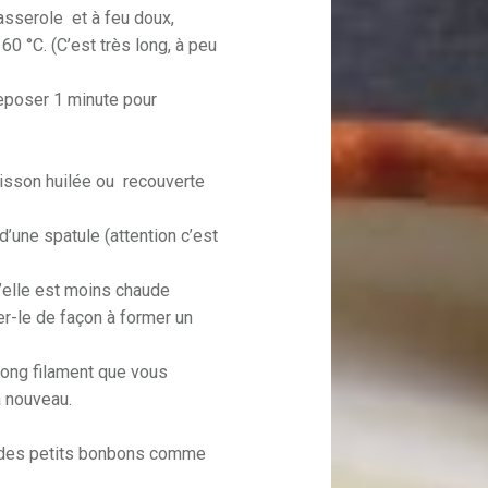
asserole et à feu doux,
60 °C. (C’est très long, à peu
reposer 1 minute pour
uisson huilée ou recouverte
 d’une spatule (attention c’est
’elle est moins chaude
ger-le de façon à former un
long filament que vous
à nouveau.
er des petits bonbons comme