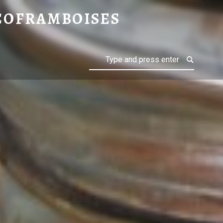
 C’EST PÉRISSABLE… ALORS BONBONS AU MIEL – CHOCOFRAMBOISES
COFRAMBOISES
Search