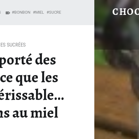
JE VOUS AI APPORTÉ DES BONBONS PARCE QUE LES FLEURS,
CHO
S
BONBON
MIEL
SUCRE
ES SUCRÉES
pporté des
e que les
périssable…
s au miel