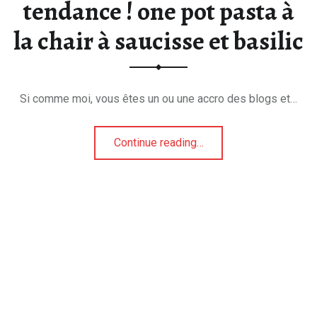
tendance ! one pot pasta à
la chair à saucisse et basilic
Si comme moi, vous êtes un ou une accro des blogs et…
Continue reading
…
“Aujourd’hui, je suis top tendance ! one pot pasta à la chair à saucisse et basilic”