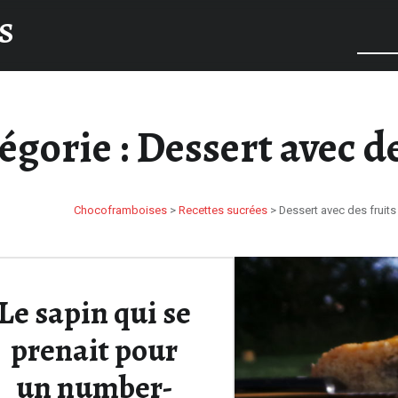
S
égorie :
Dessert avec de
Chocoframboises
>
Recettes sucrées
>
Dessert avec des fruits
Le sapin qui se
prenait pour
un number-