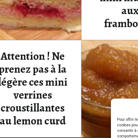
au
frambo
Me voici enfin de 
Attention ! Ne
course après le t
prenez pas à la
Continue rea
légère ces mini
verrines
croustillantes
au lemon curd
Pour offrir 
cookies pour
et framboises
consentir à 
comportement