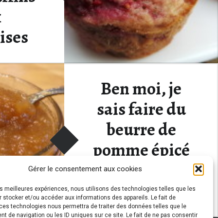
x
ises
retour ! Ma
Ben moi, je
emps s’est…
sais faire du
“On fête mon retour par un goûter ? Alors mini muffins aux framboises”
ding
…
beurre de
pomme épicé
sans beurre,
Gérer le consentement aux cookies
d’abord !
les meilleures expériences, nous utilisons des technologies telles que les
 stocker et/ou accéder aux informations des appareils. Le fait de
ces technologies nous permettra de traiter des données telles que le
 de navigation ou les ID uniques sur ce site. Le fait de ne pas consentir