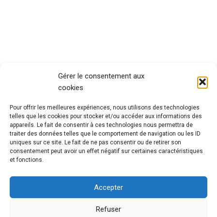
Gérer le consentement aux
cookies
Pour offrir les meilleures expériences, nous utilisons des technologies
telles que les cookies pour stocker et/ou accéder aux informations des
appareils. Le fait de consentir à ces technologies nous permettra de
traiter des données telles que le comportement de navigation ou les ID
uniques sur ce site. Le fait de ne pas consentir ou de retirer son
consentement peut avoir un effet négatif sur certaines caractéristiques
et fonctions.
Accepter
Refuser