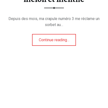
Depuis des mois, ma crapule numéro 3 me réclame un
sorbet au…
Continue reading
…
“Non je ne vais pas prendre le melon car je l’ai mis dans mon sorbet : sorbet au melon et menthe”