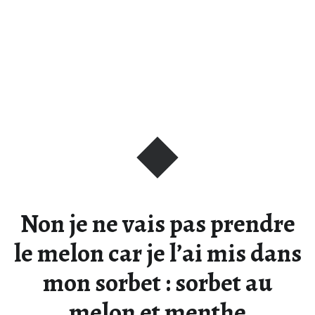
Non je ne vais pas prendre
le melon car je l’ai mis dans
mon sorbet : sorbet au
melon et menthe