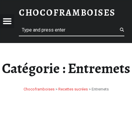
ENTREMETS – CHOCOFRAMBOISES
CHOCOFRAMBOISES
OCOFRAMBOISES
OFRAMBOISES
Menu
Search
Catégorie :
Entremets
Chocoframboises
>
Recettes sucrées
>
Entremets