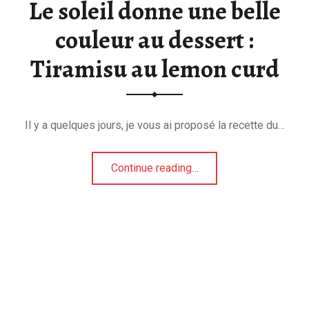
Le soleil donne une belle
couleur au dessert :
Tiramisu au lemon curd
Il y a quelques jours, je vous ai proposé la recette du…
“Le soleil donne une belle couleur au dessert : Tiramisu au lemon curd”
Continue reading
…