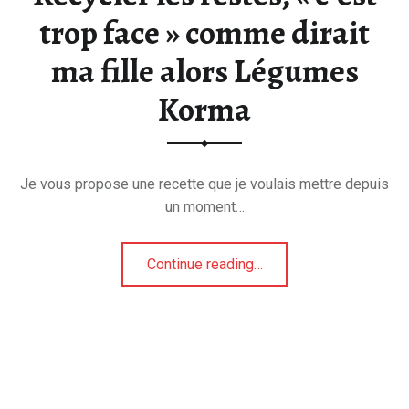
trop face » comme dirait
ma fille alors Légumes
Korma
Je vous propose une recette que je voulais mettre depuis
un moment…
“Recycler les restes, « c’est trop face » comme dirait ma fille alors Légumes Korma”
Continue reading
…