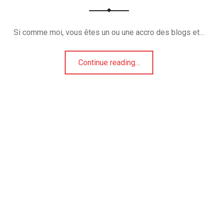
Si comme moi, vous êtes un ou une accro des blogs et…
Continue reading
…
“Aujourd’hui, je suis top tendance ! one pot pasta à la chair à saucisse et basilic”