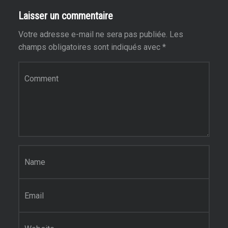
Laisser un commentaire
Votre adresse e-mail ne sera pas publiée.
Les
champs obligatoires sont indiqués avec
*
Commentaire
*
Nom
*
E-mail
*
Site web