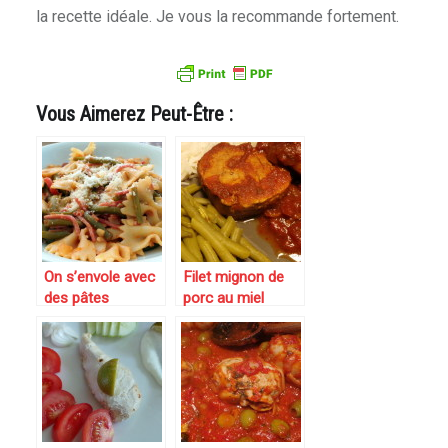
la recette idéale. Je vous la recommande fortement.
Vous Aimerez Peut-Être :
On s’envole avec
Filet mignon de
des pâtes
porc au miel
Farfalles aux
(recette Weight
haricots verts,
Watchers)
tomates et
parmesan