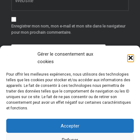
Enregistrer mon nom, mon e-mail et mon site dans le navigateur
pour mon prochain commentaire.
Gérer le consentement aux
cookies
Pour offrir les meilleures expériences, nous utilisons des technologies
telles que les cookies pour stocker et/ou accéder aux informations des
appareils. Le fait de consentir à ces technologies nous permettra de
traiter des données telles que le comportement de navigation ou les ID
uniques sur ce site. Le fait de ne pas consentir ou de retirer son
Ce site utilise Akismet pour réduire les indésirables.
consentement peut avoir un effet négatif sur certaines caractéristiques
et fonctions.
En savoir plus sur la façon dont les données de vos
commentaires sont traitées
.
Accepter
Refuser