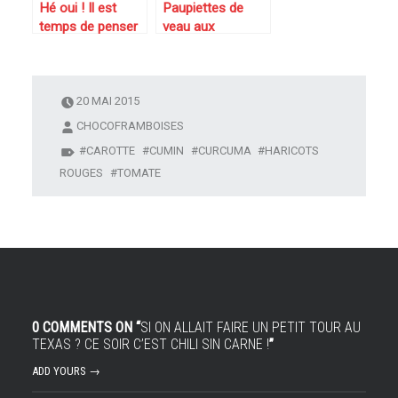
Hé oui ! Il est
Paupiettes de
temps de penser
veau aux
à sa ligne avec un
tomates, olives et
filet de poulet
estragon
grillé accompagné
de crudités
20 MAI 2015
CHOCOFRAMBOISES
CAROTTE
CUMIN
CURCUMA
HARICOTS
ROUGES
TOMATE
0 COMMENTS ON “
SI ON ALLAIT FAIRE UN PETIT TOUR AU
TEXAS ? CE SOIR C’EST CHILI SIN CARNE !
”
ADD YOURS →