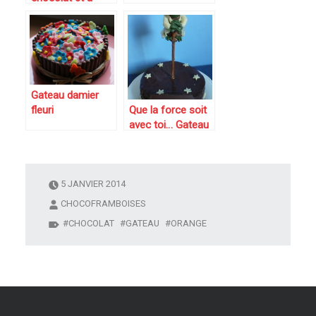
l’orange au sirop
épicé
Gateau damier
fleuri
Que la force soit
avec toi… Gateau
d’anniversaire
gravity star wars
5 JANVIER 2014
CHOCOFRAMBOISES
CHOCOLAT
GATEAU
ORANGE