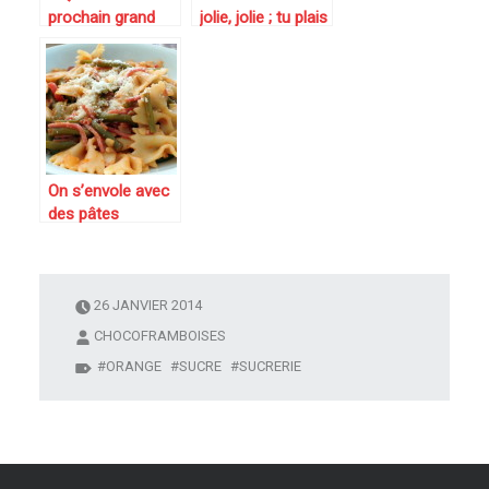
prochain grand
jolie, jolie ; tu plais
patissier » at
à mon père, tu
home : crumble
plais à ma mère…
pommes-fruits
rouges réalisé par
notre fiston
On s’envole avec
des pâtes
Farfalles aux
haricots verts,
tomates et
parmesan
26 JANVIER 2014
CHOCOFRAMBOISES
ORANGE
SUCRE
SUCRERIE