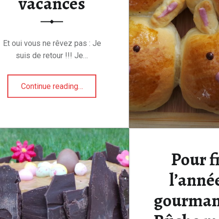
vacances
Et oui vous ne rêvez pas : Je
suis de retour !!! Je…
“L’école est finie alors vive les vacances”
Continue reading
…
Pour f
l’anné
gourmand