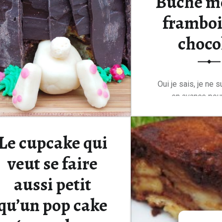
Bûche m
framboi
choco
Oui je sais, je ne 
en avance pou
Continue rea
Le cupcake qui
veut se faire
aussi petit
qu’un pop cake