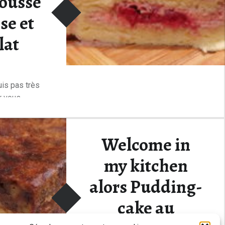
ousse
se et
lat
suis pas très
r vous…
“Pour finir l’année en gourmandise : Bûche mousse framboise et chocolat”
ding
…
Welcome in
my kitchen
alors Pudding-
cake au