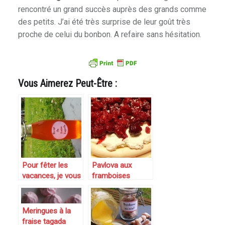
rencontré un grand succès auprès des grands comme
des petits. J’ai été très surprise de leur goût très
proche de celui du bonbon. A refaire sans hésitation.
Vous Aimerez Peut-Être :
Pour fêter les
Pavlova aux
vacances, je vous
framboises
offre l’apéro ? un
Sirop de fraises
Tagada, ça vous
Meringues à la
va ?
fraise tagada