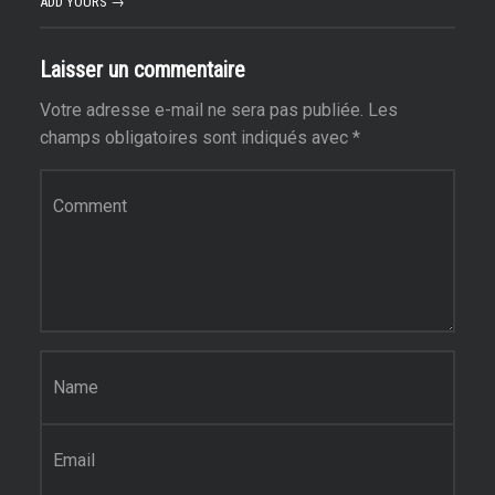
ADD YOURS →
Laisser un commentaire
Votre adresse e-mail ne sera pas publiée.
Les
champs obligatoires sont indiqués avec
*
Commentaire
*
Nom
*
E-mail
*