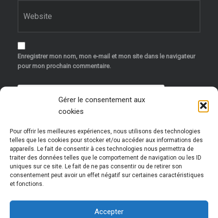
Site web
Enregistrer mon nom, mon e-mail et mon site dans le navigateur
pour mon prochain commentaire.
Gérer le consentement aux
cookies
Pour offrir les meilleures expériences, nous utilisons des technologies
telles que les cookies pour stocker et/ou accéder aux informations des
appareils. Le fait de consentir à ces technologies nous permettra de
traiter des données telles que le comportement de navigation ou les ID
uniques sur ce site. Le fait de ne pas consentir ou de retirer son
Ce site utilise Akismet pour réduire les indésirables.
consentement peut avoir un effet négatif sur certaines caractéristiques
et fonctions.
En savoir plus sur la façon dont les données de vos
commentaires sont traitées
.
Accepter