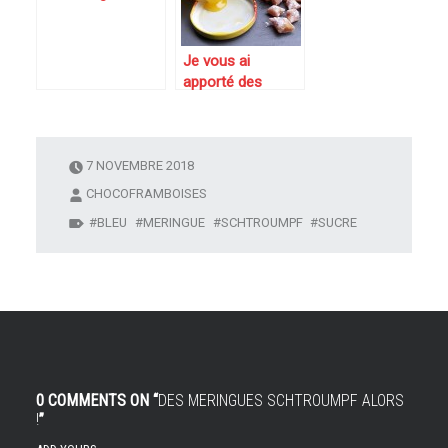
Je vous ai
apporté des
bonbons parce
que les fleurs,
c’est périssable…
alors bonbons au
7 NOVEMBRE 2018
miel
CHOCOFRAMBOISES
BLEU
MERINGUE
SCHTROUMPF
SUCRE
0 COMMENTS ON “
DES MERINGUES SCHTROUMPF ALORS
!
”