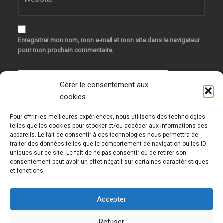
Enregistrer mon nom, mon e-mail et mon site dans le navigateur
pour mon prochain commentaire.
Gérer le consentement aux
cookies
Pour offrir les meilleures expériences, nous utilisons des technologies
telles que les cookies pour stocker et/ou accéder aux informations des
appareils. Le fait de consentir à ces technologies nous permettra de
traiter des données telles que le comportement de navigation ou les ID
uniques sur ce site. Le fait de ne pas consentir ou de retirer son
Ce site utilise Akismet pour réduire les indésirables.
consentement peut avoir un effet négatif sur certaines caractéristiques
et fonctions.
En savoir plus sur la façon dont les données de vos
commentaires sont traitées
.
Accepter
Refuser