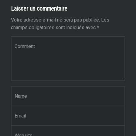
Laisser un commentaire
Votre adresse e-mail ne sera pas publiée.
Les
champs obligatoires sont indiqués avec
*
Commentaire
*
Nom
*
E-mail
*
Site web