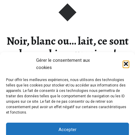
Noir, blanc ou… lait, ce sont
les cookies surprises !
Gérer le consentement aux
cookies
Voici une des recettes de biscuits préférées de mes
Pour offrir les meilleures expériences, nous utilisons des technologies
enfants. Je la…
telles que les cookies pour stocker et/ou accéder aux informations des
appareils. Le fait de consentir à ces technologies nous permettra de
traiter des données telles que le comportement de navigation ou les ID
uniques sur ce site. Le fait de ne pas consentir ou de retirer son
“Noir, blanc ou… lait, ce sont les cookies surprises !”
Continue reading
…
consentement peut avoir un effet négatif sur certaines caractéristiques
et fonctions.
Accepter