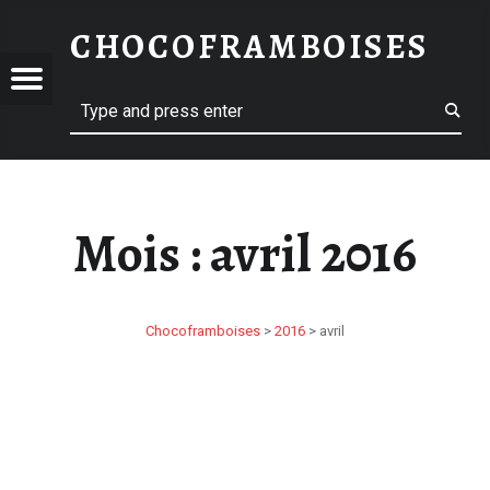
AVRIL 2016 – CHOCOFRAMBOISES
CHOCOFRAMBOISES
HOCOFRAMBOISES
OFRAMBOISES
Menu
Search
Mois :
avril 2016
Chocoframboises
>
2016
>
avril