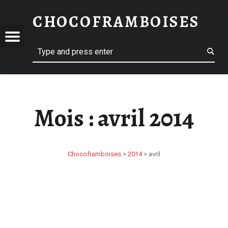
AVRIL 2014 – CHOCOFRAMBOISES
CHOCOFRAMBOISES
HOCOFRAMBOISES
OFRAMBOISES
Menu
Search
Mois :
avril 2014
Chocoframboises
>
2014
>
avril