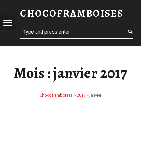
JANVIER 2017 – CHOCOFRAMBOISES
CHOCOFRAMBOISES
CHOCOFRAMBOISES
OFRAMBOISES
Menu
Search
Mois :
janvier 2017
Chocoframboises
>
2017
>
janvier