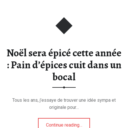
Noël sera épicé cette année
: Pain d’épices cuit dans un
bocal
Tous les ans, j’essaye de trouver une idée sympa et
originale pour…
“Noël sera épicé cette année : Pain d’épices cuit dans un bocal”
Continue reading
…