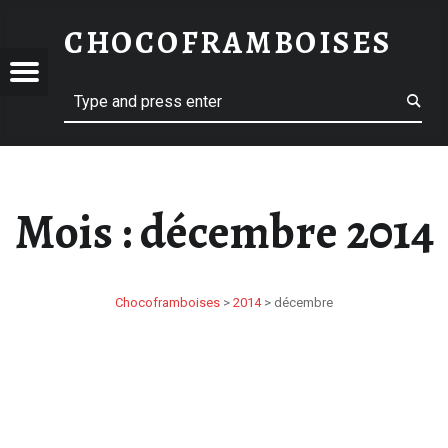
DÉCEMBRE 2014 – CHOCOFRAMBOISES
CHOCOFRAMBOISES
CHOCOFRAMBOISES
OFRAMBOISES
Menu
Search
Mois :
décembre 2014
Chocoframboises
>
2014
>
décembre