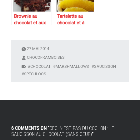
Brownie au
Tartelette au
chocolat et aux
chocolat et à
noix
l’orange au sirop
épicé
27 MAI 2014
CHOCOFRAMBOISES
CHOCOLAT
MARSHMALLOWS
SAUCISSON
SPÉCULOOS
6 COMMENTS ON “
CECI N’EST PAS DU COCHON : LE
SAUCISSON AU CHOCOLAT (SANS OEUF)
”