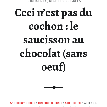
CONFISERIES
,
RECETTES SUCRÉES
Ceci n’est pas du
cochon : le
saucisson au
chocolat (sans
oeuf)
Chocoframboises
>
Recettes sucrées
>
Confiseries
>
Ceci n’est