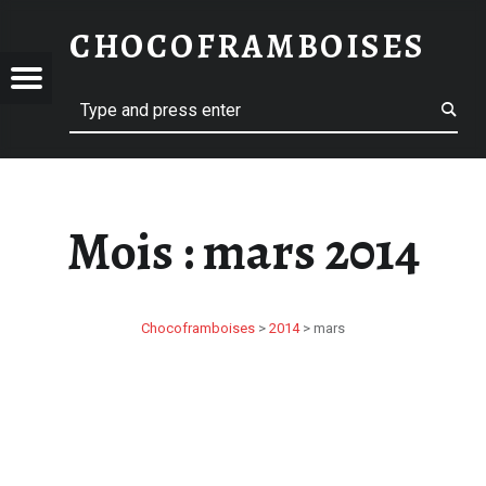
MARS 2014 – CHOCOFRAMBOISES
CHOCOFRAMBOISES
OCOFRAMBOISES
OFRAMBOISES
Menu
Search
Mois :
mars 2014
Chocoframboises
>
2014
>
mars