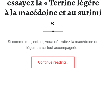
essayez la « Terrine légère
à la macédoine et au surimi
«
Si comme moi, enfant, vous détestiez la macédoine de
légumes surtout accompagnée…
Continue reading
…
“Faites la paix avec la macédoine de légumes et essayez la « Terrine légère à la macédoine et au surimi « ”