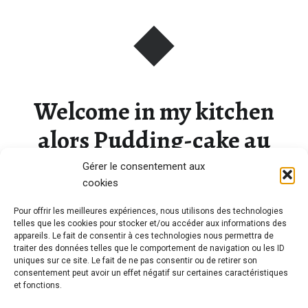
Welcome in my kitchen
alors Pudding-cake au
chocolat
Gérer le consentement aux
cookies
Pour offrir les meilleures expériences, nous utilisons des technologies
Aujourd’hui je répond à une commande un peu particulière.
telles que les cookies pour stocker et/ou accéder aux informations des
appareils. Le fait de consentir à ces technologies nous permettra de
Les enseignantes de…
traiter des données telles que le comportement de navigation ou les ID
uniques sur ce site. Le fait de ne pas consentir ou de retirer son
consentement peut avoir un effet négatif sur certaines caractéristiques
“Welcome in my kitchen alors Pudding-cake au chocolat”
Continue reading
…
et fonctions.