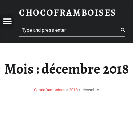
DÉCEMBRE 2018 – CHOCOFRAMBOISES
CHOCOFRAMBOISES
CHOCOFRAMBOISES
OFRAMBOISES
Menu
Search
Mois :
décembre 2018
Chocoframboises
>
2018
>
décembre