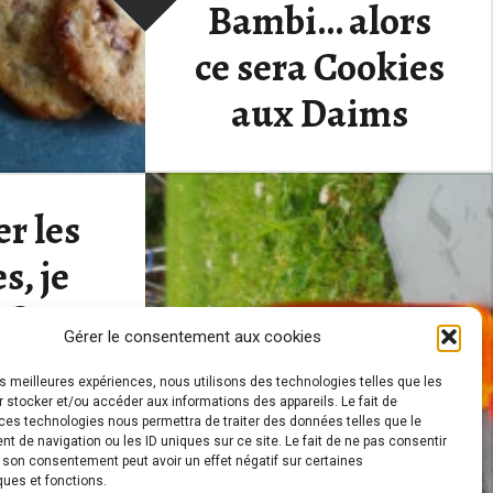
Bambi… alors
ce sera Cookies
aux Daims
Pour continuer avec mes
er les
recettes à base de bonbons, je
vous présente…
s, je
ffre
Continue reading
“Mais non, je ne veux pas manger Bambi… alors ce sera Cookies aux Daims”
…
Gérer le consentement aux cookies
 ? un
les meilleures expériences, nous utilisons des technologies telles que les
 de
 stocker et/ou accéder aux informations des appareils. Le fait de
ces technologies nous permettra de traiter des données telles que le
 de navigation ou les ID uniques sur ce site. Le fait de ne pas consentir
es
r son consentement peut avoir un effet négatif sur certaines
ques et fonctions.