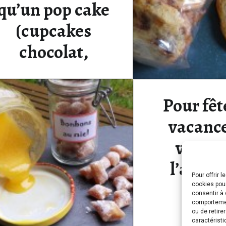
qu’un pop cake
(cupcakes
chocolat,
ganache
montée aux
Pour fêt
framboises et
vacance
pop cakes
vous o
chocolat).
l’apéro
Pour offrir 
Sirop
cookies pour
consentir à 
Ce que je vous propose
comportement
frais
aujourd’hui demande quelques
ou de retire
caractéristi
explications. Notre blondinette