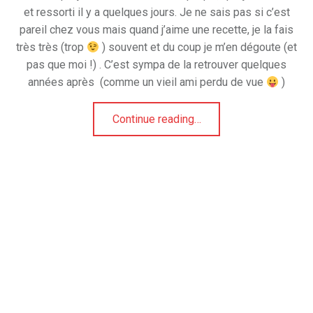
et ressorti il y a quelques jours. Je ne sais pas si c’est
pareil chez vous mais quand j’aime une recette, je la fais
très très (trop
) souvent et du coup je m’en dégoute (et
pas que moi !) . C’est sympa de la retrouver quelques
années après (comme un vieil ami perdu de vue
)
“Filet de dinde au laurier et pommes au miel”
Continue reading
…