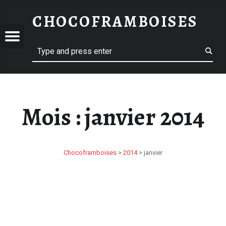
JANVIER 2014 – CHOCOFRAMBOISES
CHOCOFRAMBOISES
CHOCOFRAMBOISES
OFRAMBOISES
Menu
Search
Mois :
janvier 2014
Chocoframboises
>
2014
>
janvier