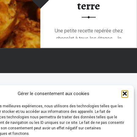
terre
Une petite recette repérée chez
chocolat à tous les étages. Je
vous…
“Petits moelleux à la pomme de terre”
Continue reading
…
Gérer le consentement aux cookies
les meilleures expériences, nous utilisons des technologies telles que les
 stocker et/ou accéder aux informations des appareils. Le fait de
ces technologies nous permettra de traiter des données telles que le
 de navigation ou les ID uniques sur ce site. Le fait de ne pas consentir
r son consentement peut avoir un effet négatif sur certaines
ques et fonctions.