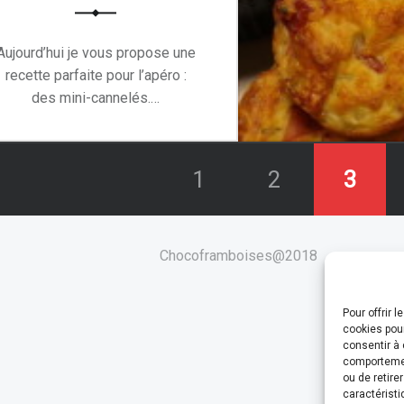
Aujourd’hui je vous propose une
recette parfaite pour l’apéro :
des mini-cannelés.…
“Mini-cannelés salés au jambon fumé”
Continue reading
…
1
2
3
Chocoframboises@2018
Pour offrir 
cookies pour
consentir à 
comportement
ou de retire
caractéristi