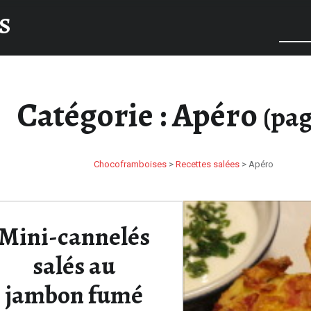
S
Catégorie :
Apéro
(pag
Chocoframboises
>
Recettes salées
>
Apéro
Mini-cannelés
salés au
jambon fumé