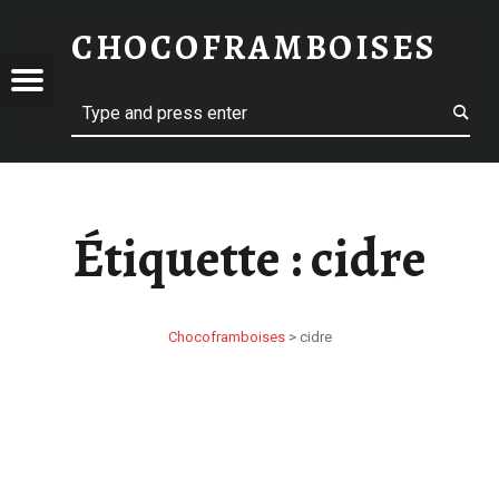
CIDRE – CHOCOFRAMBOISES
CHOCOFRAMBOISES
COFRAMBOISES
OFRAMBOISES
Menu
Search
Étiquette :
cidre
Chocoframboises
>
cidre