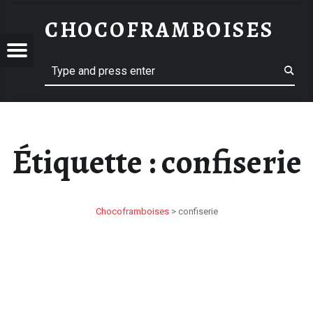
CONFISERIE – CHOCOFRAMBOISES
CHOCOFRAMBOISES
HOCOFRAMBOISES
OFRAMBOISES
Menu
Search
Étiquette :
confiserie
Chocoframboises
>
confiserie