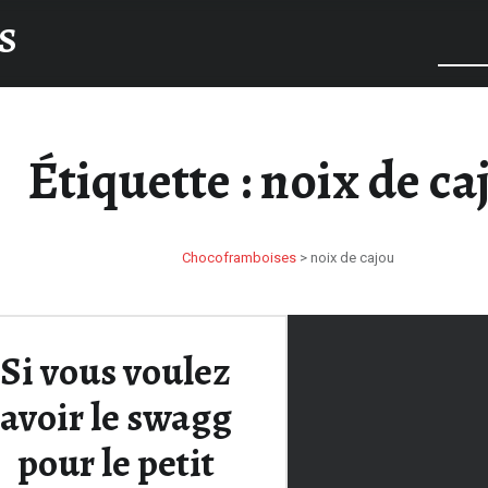
S
Étiquette :
noix de ca
Chocoframboises
>
noix de cajou
Si vous voulez
avoir le swagg
pour le petit