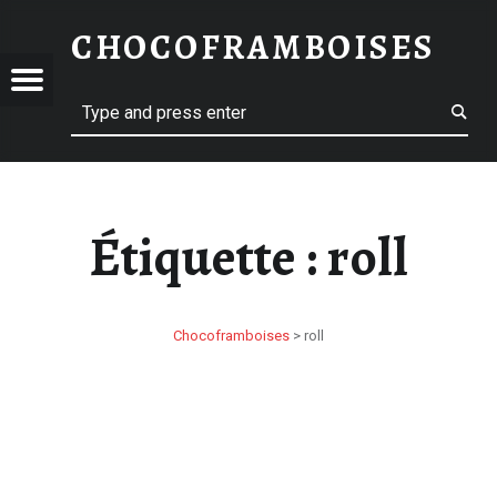
ROLL – CHOCOFRAMBOISES
CHOCOFRAMBOISES
OFRAMBOISES
OFRAMBOISES
Menu
Search
Étiquette :
roll
Chocoframboises
>
roll