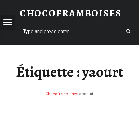
YAOURT – CHOCOFRAMBOISES
CHOCOFRAMBOISES
COFRAMBOISES
OFRAMBOISES
Menu
Search
Étiquette :
yaourt
Chocoframboises
>
yaourt