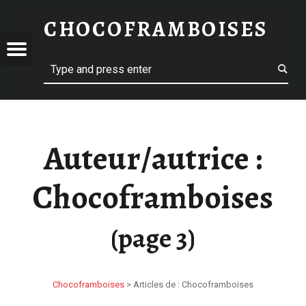
CHOCOFRAMBOISES – PAGE 3 – CHOCOFRAMBOISES
CHOCOFRAMBOISES
OFRAMBOISES
E 3 – CHOCOFRAMBOISES
Menu
Search
Auteur/autrice :
Chocoframboises
(page 3)
Chocoframboises
>
Articles de : Chocoframboises