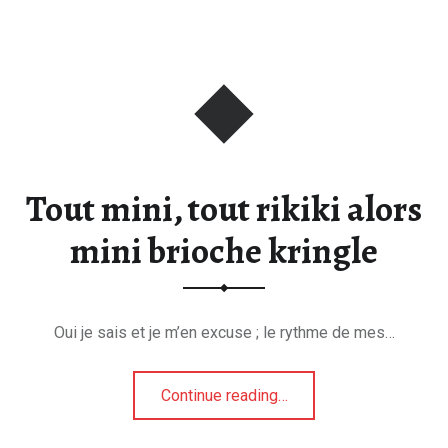
Tout mini, tout rikiki alors
mini brioche kringle
Oui je sais et je m’en excuse ; le rythme de mes…
“Tout mini, tout rikiki alors mini brioche kringle”
Continue reading
…