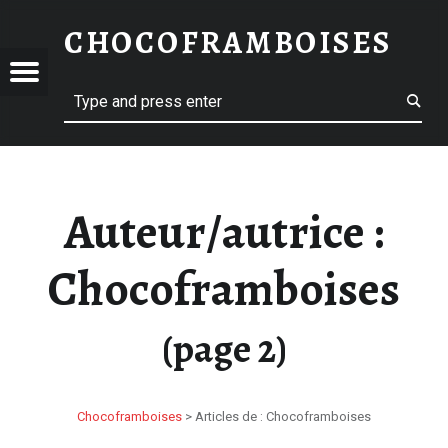
CHOCOFRAMBOISES – PAGE 2 – CHOCOFRAMBOISES
CHOCOFRAMBOISES
OFRAMBOISES
E 2 – CHOCOFRAMBOISES
Menu
Search
Auteur/autrice :
Chocoframboises
(page 2)
Chocoframboises
>
Articles de : Chocoframboises