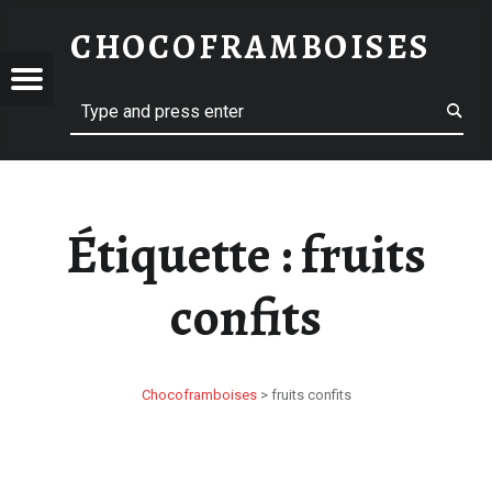
FRUITS CONFITS – CHOCOFRAMBOISES
CHOCOFRAMBOISES
 CHOCOFRAMBOISES
OFRAMBOISES
Menu
Search
Étiquette :
fruits
confits
Chocoframboises
>
fruits confits