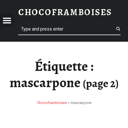
MASCARPONE – PAGE 2 – CHOCOFRAMBOISES
CHOCOFRAMBOISES
OFRAMBOISES
 – CHOCOFRAMBOISES
Menu
Search
Étiquette :
mascarpone
(page 2)
Chocoframboises
>
mascarpone