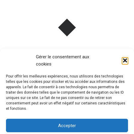
Pavlova aux framboises
Gérer le consentement aux
cookies
Pour offrir les meilleures expériences, nous utilisons des technologies
Cela fait un bon moment que je voulais tester une recette
telles que les cookies pour stocker et/ou accéder aux informations des
de…
appareils. Le fait de consentir à ces technologies nous permettra de
traiter des données telles que le comportement de navigation ou les ID
uniques sur ce site. Le fait de ne pas consentir ou de retirer son
“Pavlova aux framboises”
consentement peut avoir un effet négatif sur certaines caractéristiques
Continue reading
…
et fonctions.
Accepter