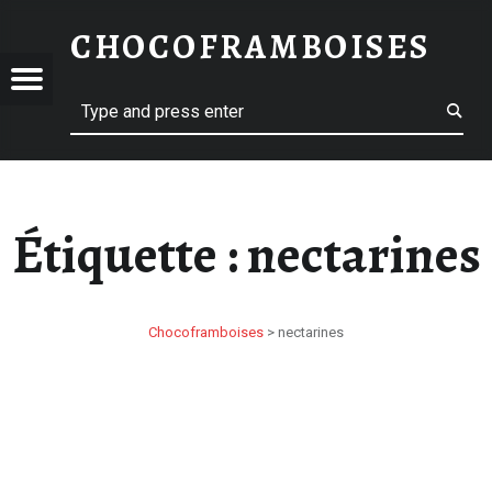
NECTARINES – CHOCOFRAMBOISES
CHOCOFRAMBOISES
HOCOFRAMBOISES
OFRAMBOISES
Menu
Search
Étiquette :
nectarines
Chocoframboises
>
nectarines