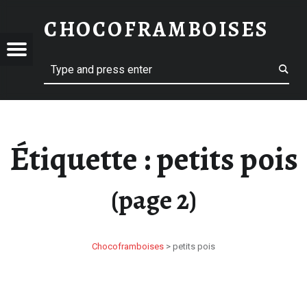
PETITS POIS – PAGE 2 – CHOCOFRAMBOISES
CHOCOFRAMBOISES
OFRAMBOISES
2 – CHOCOFRAMBOISES
Menu
Search
Étiquette :
petits pois
(page 2)
Chocoframboises
>
petits pois