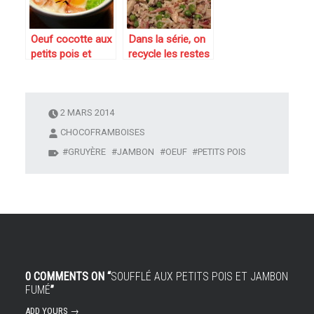
petits-pois
carottes en boite.
Oeuf cocotte aux
Dans la série, on
petits pois et
recycle les restes
jambon fumé
: riz au poulet roti
et aux petits pois
2 MARS 2014
CHOCOFRAMBOISES
GRUYÈRE
JAMBON
OEUF
PETITS POIS
0 COMMENTS ON “
SOUFFLÉ AUX PETITS POIS ET JAMBON
FUMÉ
”
ADD YOURS →