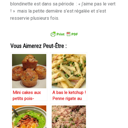
blondinette est dans sa période : « j’aime pas le vert
! » mais la petite dernière s’est régalée et s’est
resservie plusieurs fois.
Vous Aimerez Peut-Être :
Mini cakes aux
A bas le ketchup !
petits pois-
Penne rigate au
carottes et
mascarpone,
jambon fumé ou
petits pois et
comment utiliser
jambon fumé
un reste de