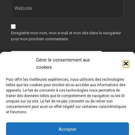
Site web
Enregistrer mon nom, mon e-mail et mon site dans le navigateur
pour mon prochain commentaire.
Gérer le consentement aux
cookies
Pour offrir les meilleures expériences, nous utilisons des technologies
telles que les cookies pour stocker et/ou accéder aux informations des
appareils. Le fait de consentir à ces technologies nous permettra de
traiter des données telles que le comportement de navigation ou les ID
uniques sur ce site. Le fait de ne pas consentir ou de retirer son
Ce site utilise Akismet pour réduire les indésirables.
consentement peut avoir un effet négatif sur certaines caractéristiques
et fonctions.
En savoir plus sur la façon dont les données de vos
commentaires sont traitées
.
Accepter