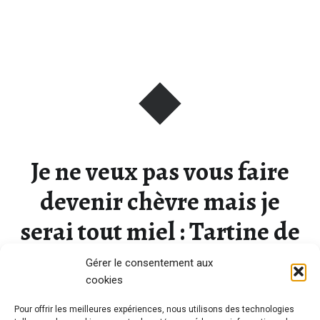
Je ne veux pas vous faire
devenir chèvre mais je
serai tout miel : Tartine de
chèvre aux pommes, miel
Gérer le consentement aux
cookies
et pistaches : battle food
Pour offrir les meilleures expériences, nous utilisons des technologies