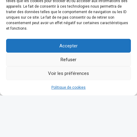
#24
telles que les cookies pour stocker et/ou accéder aux informations des
appareils. Le fait de consentir à ces technologies nous permettra de
traiter des données telles que le comportement de navigation ou les ID
uniques sur ce site. Le fait de ne pas consentir ou de retirer son
consentement peut avoir un effet négatif sur certaines caractéristiques
Je m’adresse ici à ceux qui aiment le fromage et les
et fonctions.
associations…
Accepter
Continue reading
…
“Je ne veux pas vous faire devenir chèvre mais je serai tout miel : Tartine de chèvre aux pommes, miel et pistaches : battle food #24”
Refuser
Voir les préférences
Politique de cookies