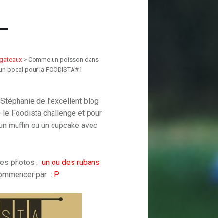
 gateaux
>
Comme un poisson dans
 un bocal pour la FOODISTA#1
 Stéphanie de l’excellent blog
 le Foodista challenge et pour
r un muffin ou un cupcake avec
les photos :
un ou des
rubans
 commencer par :
P