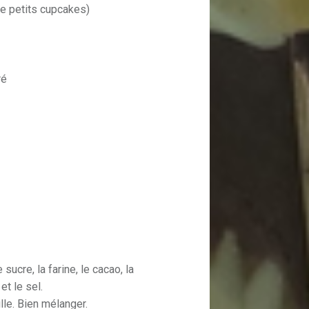
de petits cupcakes)
ré
ucre, la farine, le cacao, la
et le sel.
nille. Bien mélanger.