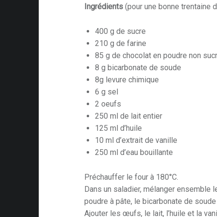
Ingrédients
(pour une bonne trentaine 
400 g de sucre
210 g de farine
85 g de chocolat en poudre non suc
8 g bicarbonate de soude
8g levure chimique
6 g sel
2 oeufs
250 ml de lait entier
125 ml d’huile
10 ml d’extrait de vanille
250 ml d’eau bouillante
Préchauffer le four à 180°C.
Dans un saladier, mélanger ensemble le s
poudre à pâte, le bicarbonate de soude 
Ajouter les œufs, le lait, l’huile et la va