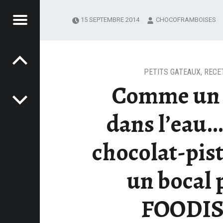
Menu
15 SEPTEMBRE 2014
CHOCOFRAMBOISES
Post navigation
OCOFRAMBOISES
CHOCOLAT-PISTACHE DANS UN BOCAL POUR LA FOODISTA#1 – CHOCOFRAMBOISES
PETITS GATEAUX
,
RECE
Comme un 
dans l’eau…
chocolat-pis
un bocal 
FOODIS