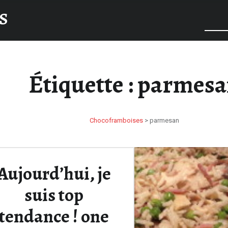
S
Étiquette :
parmesa
Chocoframboises
>
parmesan
Aujourd’hui, je
suis top
tendance ! one