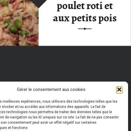
poulet roti et
aux petits pois
Et oui encore des petits pois !
c’est décidément un légume
que…
Continue reading
…
“Dans la série, on recycle les restes : riz au poulet roti et aux petits pois”
Gérer le consentement aux cookies
les meilleures expériences, nous utilisons des technologies telles que les
 stocker et/ou accéder aux informations des appareils. Le fait de
ces technologies nous permettra de traiter des données telles que le
 de navigation ou les ID uniques sur ce site. Le fait de ne pas consentir
r son consentement peut avoir un effet négatif sur certaines
ques et fonctions.