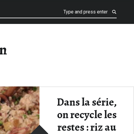
n
Dans la série,
on recycle les
restes : riz au