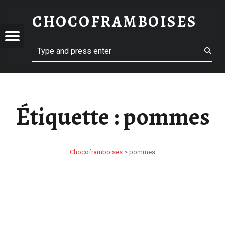
POMMES – CHOCOFRAMBOISES
CHOCOFRAMBOISES
COFRAMBOISES
OFRAMBOISES
Menu
Search
Étiquette :
pommes
Chocoframboises
>
pommes