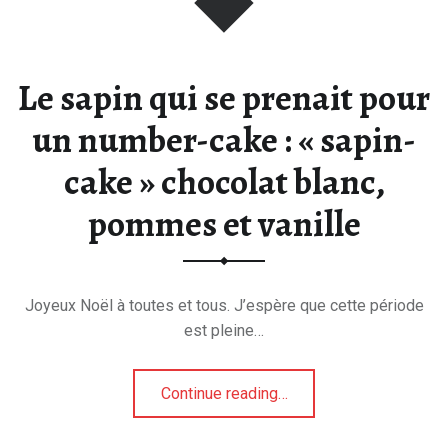
Le sapin qui se prenait pour
un number-cake : « sapin-
cake » chocolat blanc,
pommes et vanille
Joyeux Noël à toutes et tous. J’espère que cette période
est pleine…
Continue reading
…
“Le sapin qui se prenait pour un number-cake : « sapin-cake » chocolat blanc, pommes et vanille”