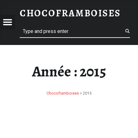
2015 – CHOCOFRAMBOISES
CHOCOFRAMBOISES
OFRAMBOISES
OFRAMBOISES
Menu
Search
Année :
2015
Chocoframboises
>
2015