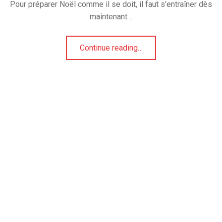
Pour préparer Noël comme il se doit, il faut s’entraîner dès
maintenant…
“On fond tous pour les « vanille kipferl »”
Continue reading
…