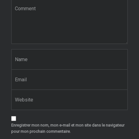
Commentaire
*
Nom
*
E-mail
*
Site web
Enregistrer mon nom, mon e-mail et mon site dans le navigateur
pour mon prochain commentaire.