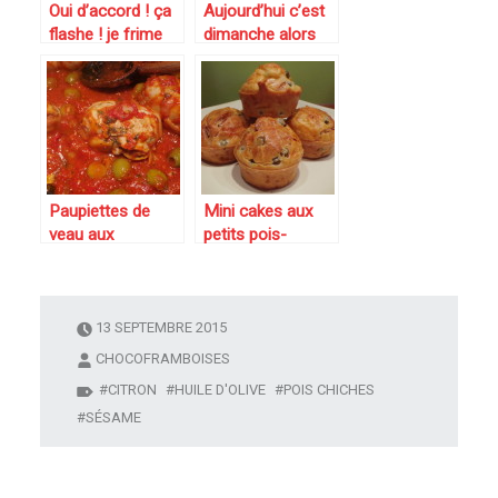
Oui d’accord ! ça
Aujourd’hui c’est
flashe ! je frime
dimanche alors
un peu avec mes
rôti de veau à
houmous à la
l’estragon et aux
betterave et
tomates
houmous petits
pois/menthe ;-)
Paupiettes de
Mini cakes aux
veau aux
petits pois-
tomates, olives et
carottes et
estragon
jambon fumé ou
comment utiliser
un reste de
13 SEPTEMBRE 2015
petits-pois
CHOCOFRAMBOISES
carottes en boite.
CITRON
HUILE D'OLIVE
POIS CHICHES
SÉSAME