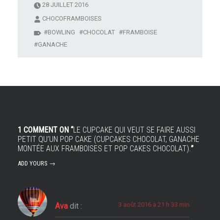
pour la
28 JUILLET 2016
FOODISTA#1
CHOCOFRAMBOISES
BOWLING
CHOCOLAT
FRAMBOISE
GANACHE
1 COMMENT ON “
LE CUPCAKE QUI VEUT SE FAIRE AUSSI
PETIT QU’UN POP CAKE (CUPCAKES CHOCOLAT, GANACHE
MONTÉE AUX FRAMBOISES ET POP CAKES CHOCOLAT).
”
ADD YOURS →
3 août 2016 à 21 h 33 min
Ava
dit :