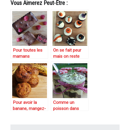
Vous Aimerez Peut-Être :
Pour toutes les
On se fait peur
mamans
mais on reste
gourmandes du
gourmand :
monde : mini-
cupcakes
cakes moelleux
d’Halloween au
au chocolat et
chocolat et
framboises
chantilly
mascarpone
Pour avoir la
Comme un
banane, mangez-
poisson dans
en : mini cakes
l’eau… cupcake
bananes chocolat
chocolat-pistache
et cannelle
dans un bocal