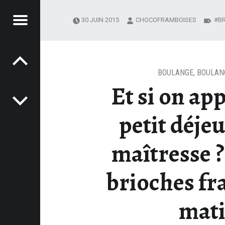
Menu
30 JUIN 2015
CHOCOFRAMBOISES
B
Post navigation
OCOFRAMBOISES
 LA MAÎTRESSE ? : PETITES BRIOCHES FRAÎCHES DU MATIN – CHOCOFRAMBOISES
BOULANGE
,
BOULAN
Et si on app
petit déjeu
maîtresse ? 
brioches fr
mat