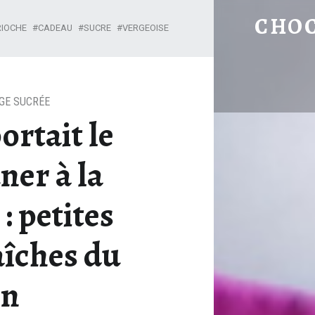
ET SI ON APPORTAIT LE PETIT DÉJEUNER À LA MAÎTRESSE
CHO
RIOCHE
CADEAU
SUCRE
VERGEOISE
GE SUCRÉE
ortait le
ner à la
: petites
aîches du
in