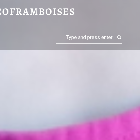
 ? : PETITES BRIOCHES FRAÎCHES DU MATIN – CHOCOFRAMBOISES
COFRAMBOISES
Search