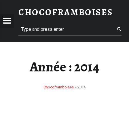
2014 – CHOCOFRAMBOISES
CHOCOFRAMBOISES
OFRAMBOISES
OFRAMBOISES
Menu
Search
Année :
2014
Chocoframboises
>
2014