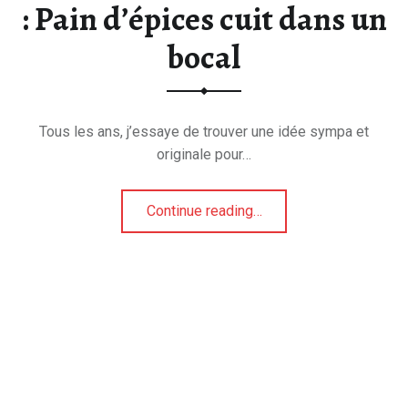
: Pain d’épices cuit dans un
bocal
Tous les ans, j’essaye de trouver une idée sympa et
originale pour…
“Noël sera épicé cette année : Pain d’épices cuit dans un bocal”
Continue reading
…