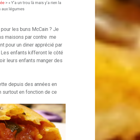
lée
>
« Y’a un trou là mais y’a rien la
és aux légumes
 pour les buns McCain ? Je
uns maisons par contre me
t pour un diner apprécié par
. Les enfants kifferont le côté
voir leurs enfants manger des
cette depuis des années en
in surtout en fonction de ce