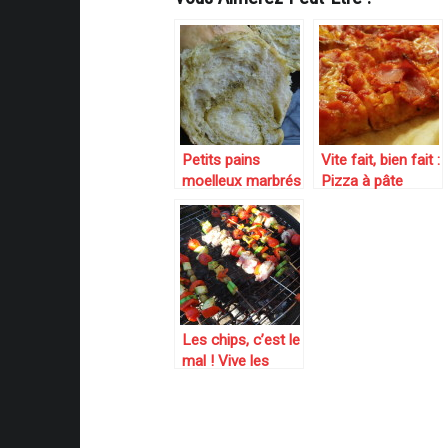
Petits pains
Vite fait, bien fait :
moelleux marbrés
Pizza à pâte
au pesto
liquide
Les chips, c’est le
mal ! Vive les
brochettes de
légumes !