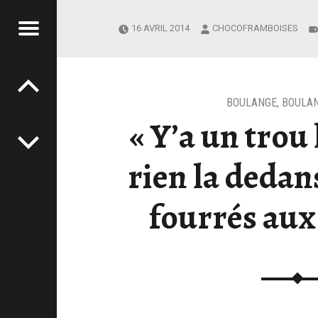
Menu
16 AVRIL 2014
CHOCOFRAMBOISES
Post navigation
OCOFRAMBOISES
LA DEDANS ! » : BUNS FOURRÉS AUX LÉGUMES – CHOCOFRAMBOISES
BOULANGE
,
BOULAN
« Y’a un trou 
rien la dedans
fourrés au