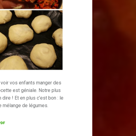
 voir vos enfants manger des
ecette est géniale. Notre plus
dire ! Et en plus c’est bon : le
 de mélange de légumes.