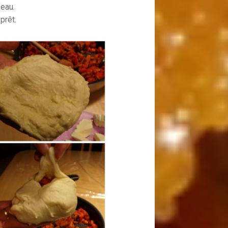
’eau.
prêt.