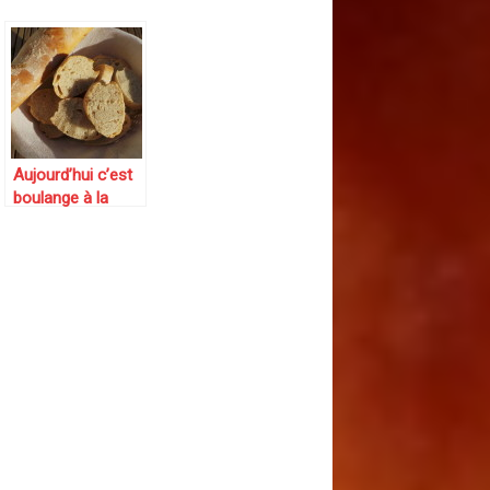
Aujourd’hui c’est
boulange à la
maison : et 3
baguettes bien
fraîches