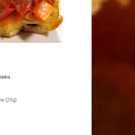
pains
:
he (20g)