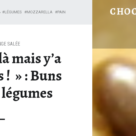
« Y’A UN TROU LÀ MAIS Y’A RIEN LA DEDANS !
CHO
LÉGUMES
MOZZARELLA
PAIN
GE SALÉE
là mais y’a
 ! » : Buns
x légumes