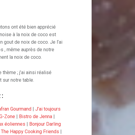
tons ont été bien apprécié
énoise à la noix de coco est
n gout de noix de coco. Je l’ai
cès , même auprès de notre
ent la noix de coco.
thème ; j’ai ainsi réalisé
 sur notre table.
 :
afran Gourmand
|
J’ai toujours
G-Zone
|
Bistro de Jenna
|
aux éoliennes
|
Bonjour Darling
|
The Happy Cooking Friends
|