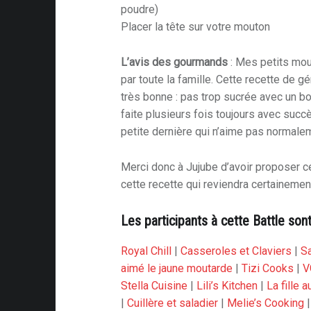
poudre)
Placer la tête sur votre mouton
L’avis des gourmands
: Mes petits mou
par toute la famille. Cette recette de g
très bonne : pas trop sucrée avec un bo
faite plusieurs fois toujours avec suc
petite dernière qui n’aime pas normalem
Merci donc à Jujube d’avoir proposer ce 
cette recette qui reviendra certainement
Les participants à cette Battle sont
Royal Chill
|
Casseroles et Claviers
|
S
aimé le jaune moutarde
|
Tizi Cooks
|
V
Stella Cuisine
|
Lili’s Kitchen
|
La fille 
|
Cuillère et saladier
|
Melie’s Cooking