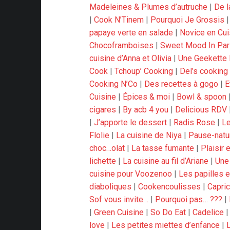
Madeleines & Plumes d’autruche
|
De l
|
Cook N’Tinem
|
Pourquoi Je Grossis
papaye verte en salade
|
Novice en Cui
Chocoframboises
|
Sweet Mood In Par
cuisine d’Anna et Olivia
|
Une Geekette 
Cook
|
Tchoup’ Cooking
|
Del’s cooking
Cooking N’Co
|
Des recettes à gogo
|
E
Cuisine
|
Épices & moi
|
Bowl & spoon
cigares
|
By acb 4 you
|
Delicious RDV
|
J’apporte le dessert
|
Radis Rose
|
Le
Flolie
|
La cuisine de Niya
|
Pause-natu
choc…olat
|
La tasse fumante
|
Plaisir 
lichette
|
La cuisine au fil d’Ariane
|
Une 
cuisine pour Voozenoo
|
Les papilles e
diaboliques
|
Cookencoulisses
|
Capri
Sof vous invite…
|
Pourquoi pas… ???
|
|
Green Cuisine
|
So Do Eat
|
Cadelice
love
|
Les petites miettes d’enfance
|