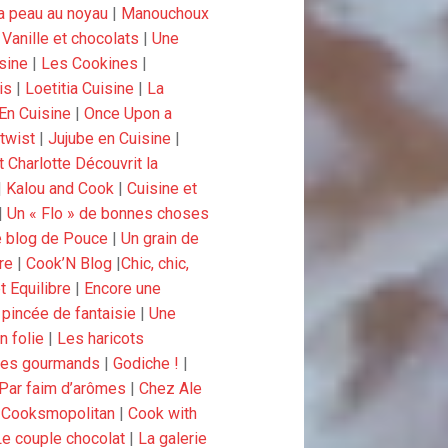
a peau au noyau
|
Manouchoux
|
Vanille et chocolats
|
Une
sine
|
Les Cookines
|
is
|
Loetitia Cuisine
|
La
En Cuisine
|
Once Upon a
 twist
|
Jujube en Cuisine
|
t Charlotte Découvrit la
|
Kalou and Cook
|
Cuisine et
|
Un « Flo » de bonnes choses
 blog de Pouce
|
Un grain de
re
|
Cook’N Blog
|
Chic, chic,
et Equilibre
|
Encore une
pincée de fantaisie
|
Une
n folie
|
Les haricots
ces gourmands
|
Godiche !
|
Par faim d’arômes
|
Chez Ale
|
Cooksmopolitan
|
Cook with
Le couple chocolat
|
La galerie