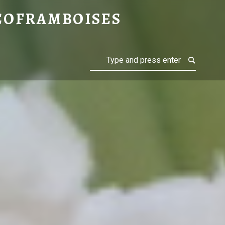
O POUR LA BATTLE FOOD19# – CHOCOFRAMBOISES
COFRAMBOISES
Search