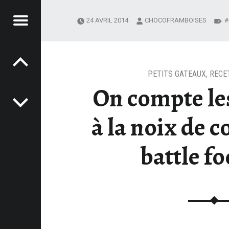
Menu
24 AVRIL 2014
CHOCOFRAMBOISES
Post navigation
OCOFRAMBOISES
OIX DE COCO POUR LA BATTLE FOOD19# – CHOCOFRAMBOISES
PETITS GATEAUX
,
RECE
On compte l
à la noix de c
battle f