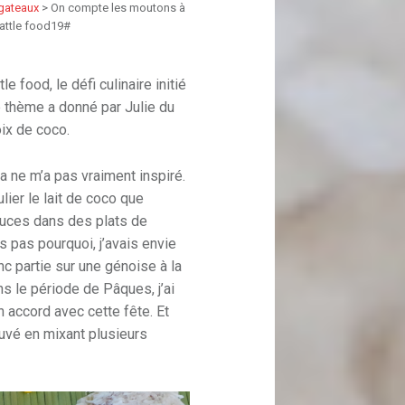
 gateaux
>
On compte les moutons à
battle food19#
e food, le défi culinaire initié
 thème a donné par Julie du
noix de coco.
a ne m’a pas vraiment inspiré.
lier le lait de coco que
sauces dans des plats de
s pas pourquoi, j’avais envie
c partie sur une génoise à la
 le période de Pâques, j’ai
n accord avec cette fête. Et
rouvé en mixant plusieurs