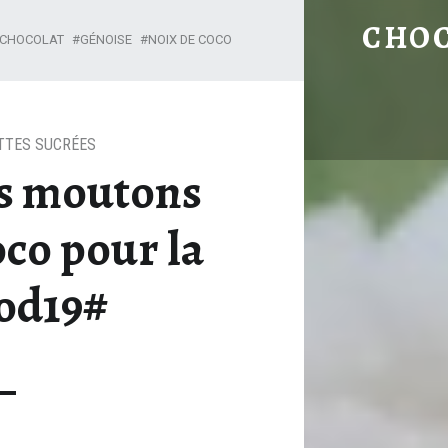
ON COMPTE LES MOUTONS À LA NOIX DE COC
CHO
CHOCOLAT
GÉNOISE
NOIX DE COCO
TTES SUCRÉES
es moutons
oco pour la
ood19#