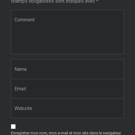
champs obligatoires sont indiqués avec
*
Commentaire
*
Nom
*
E-mail
*
Site web
Enregistrer mon nom, mon e-mail et mon site dans le navigateur