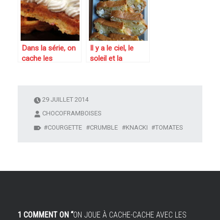
crumble de
courgette-
poisson aux
saumon fumé et
légumes d’été
fenouil
Dans la série, on
Il y a le ciel, le
cache les
soleil et la
légumes : Gaufres
mer….alors apéro :
salées carottes et
cake courgettes-
jambon
féta
29 JUILLET 2014
CHOCOFRAMBOISES
COURGETTE
CRUMBLE
KNACKI
TOMATES
1 COMMENT ON “
ON JOUE À CACHE-CACHE AVEC LES