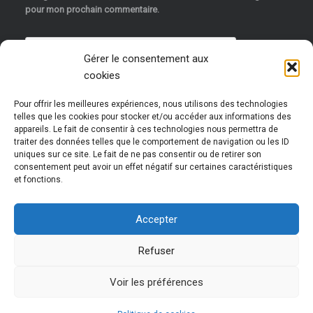
pour mon prochain commentaire.
Gérer le consentement aux
cookies
Pour offrir les meilleures expériences, nous utilisons des technologies
telles que les cookies pour stocker et/ou accéder aux informations des
appareils. Le fait de consentir à ces technologies nous permettra de
traiter des données telles que le comportement de navigation ou les ID
uniques sur ce site. Le fait de ne pas consentir ou de retirer son
Ce site utilise Akismet pour réduire les indésirables.
consentement peut avoir un effet négatif sur certaines caractéristiques
et fonctions.
En savoir plus sur la façon dont les données de vos
commentaires sont traitées
.
Accepter
Refuser
Voir les préférences
Chocoframboises@2018