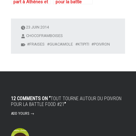
part à Athènes et
pour la battle
on se régale de
food # 22 :
Tzatziki et de
Tiramisu chocolat
ktipiti
et menthe fraiche
en verrine
23 JUIN 2014
CHOCOFRAMBOISES
FRAISES
GUACAMOLE
KTIPITI
POIVRON
12 COMMENTS ON “
TOUT TOURNE AUTOUR DU POIVRON
POUR LA BATTLE FOOD #21
”
ADD YOURS →