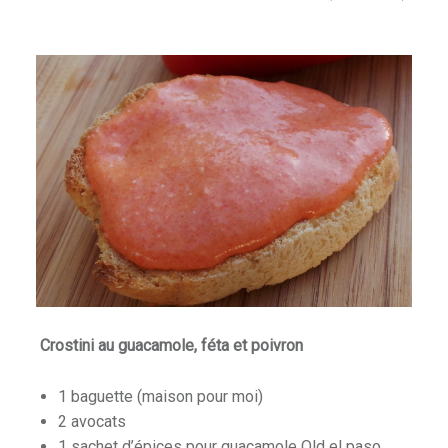
Crostini au guacamole, féta et poivron
1 baguette (maison pour moi)
2 avocats
1 sachet d’épices pour guacamole Old el paso