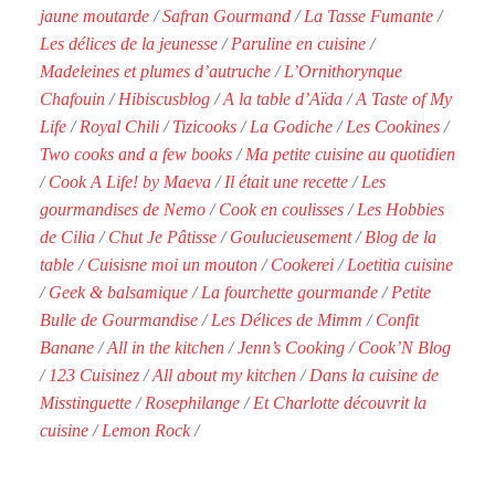
jaune moutarde
/
Safran Gourmand
/
La Tasse Fumante
/
Les délices de la jeunesse
/
Paruline en cuisine
/
Madeleines et plumes d’autruche
/
L’Ornithorynque
Chafouin
/
Hibiscusblog
/
A la table d’Aïda
/
A Taste of My
Life
/
Royal Chili
/
Tizicooks
/
La Godiche
/
Les Cookines
/
Two cooks and a few books
/
Ma petite cuisine au quotidien
/
Cook A Life! by Maeva
/
Il était une recette
/
Les
gourmandises de Nemo
/
Cook en coulisses
/
Les Hobbies
de Cilia
/
Chut Je Pâtisse
/
Goulucieusement
/
Blog de la
table
/
Cuisisne moi un mouton
/
Cookerei
/
Loetitia cuisine
/
Geek & balsamique
/
La fourchette gourmande
/
Petite
Bulle de Gourmandise
/
Les Délices de Mimm
/
Confit
Banane
/
All in the kitchen
/
Jenn’s Cooking
/
Cook’N Blog
/
123 Cuisinez
/
All about my kitchen
/
Dans la cuisine de
Misstinguette
/
Rosephilange
/
Et Charlotte découvrit la
cuisine
/
Lemon Rock
/