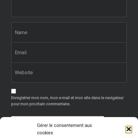
Nom
*
E-mail
*
Site web
Enregistrer mon nom, mon e-mail et mon site dans le navigateur
pour mon prochain commentaire.
Gérer le consentement aux
cookies