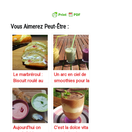
Vous Aimerez Peut-Être :
Le marbréroul :
Un arc en ciel de
Biscuit roulé au
smoothies pour la
pesto, fromage
battle food#20
frais et crudités
furieusement
marbré !{Battle
food #17}
Aujourd’hui on
C’est la dolce vita