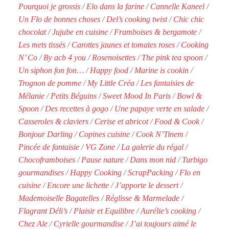
Pourquoi je grossis
/
Elo dans la farine
/
Cannelle Kaneel
/
Un Flo de bonnes choses
/
Del’s cooking twist
/
Chic chic
chocolat
/
Jujube en cuisine
/
Framboises & bergamote
/
Les mets tissés
/
Carottes jaunes et tomates roses
/
Cooking
N’ Co
/
By acb 4 you
/
Rosenoisettes
/
The pink tea spoon
/
Un siphon fon fon…
/
Happy food
/
Marine is cookin
/
Trognon de pomme
/
My Little Créa
/
Les fantaisies de
Mélanie
/
Petits Béguins
/
Sweet Mood In Paris
/
Bowl &
Spoon
/
Des recettes à gogo
/
Une papaye verte en salade
/
Casseroles & claviers
/
Cerise et abricot
/
Food & Cook
/
Bonjour Darling
/
Copines cuisine
/
Cook N’Tinem
/
Pincée de fantaisie
/
VG Zone
/
La galerie du régal
/
Chocoframboises
/
Pause nature
/
Dans mon nid
/
Turbigo
gourmandises
/
Happy Cooking
/
ScrapPacking
/
Flo en
cuisine
/
Encore une lichette
/
J’apporte le dessert
/
Mademoiselle Bagatelles
/
Réglisse & Marmelade
/
Flagrant Déli’s
/
Plaisir et Equilibre
/
Aurélie’s cooking
/
Chez Ale
/
Cyrielle gourmandise
/
J’ai toujours aimé le