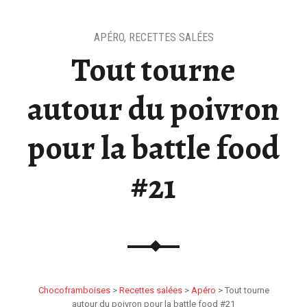
APÉRO
,
RECETTES SALÉES
Tout tourne
autour du poivron
pour la battle food
#21
Chocoframboises
>
Recettes salées
>
Apéro
>
Tout tourne
autour du poivron pour la battle food #21