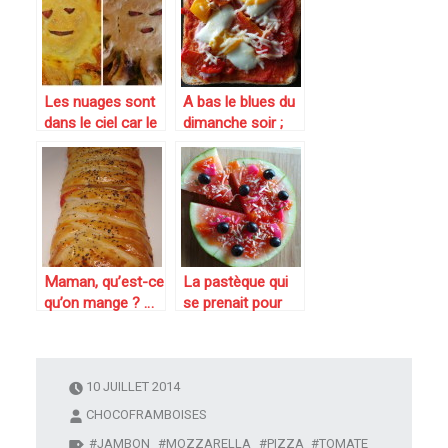
Les nuages sont
A bas le blues du
dans le ciel car le
dimanche soir ;
soleil est dans
vive le pain de
l’assiette : Pizza
mie-pizza !
soleil pour le défi
boulange.
Maman, qu’est-ce
La pastèque qui
qu’on mange ? …
se prenait pour
alors tresse
une pizza !
feuilletée saveur
pizza (jambon,
tomates,
10 JUILLET 2014
mozzarella)
CHOCOFRAMBOISES
JAMBON
MOZZARELLA
PIZZA
TOMATE